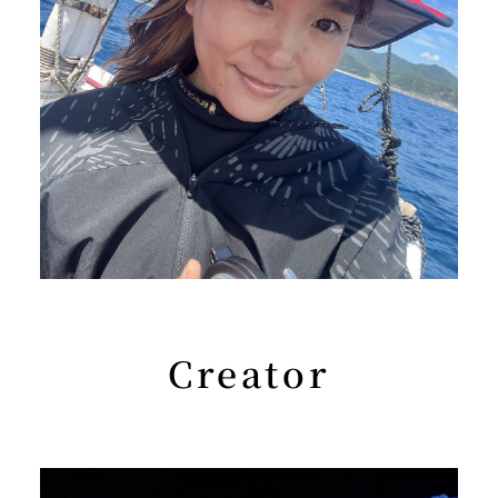
高岡 真也
Videographer
PROFILE
Creator