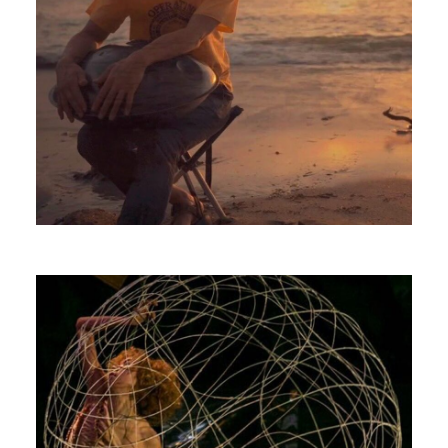
カタタ チサト
Dance＆Performance artist
PROFILE