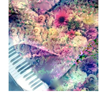
ErifA
Mystic Flame Wizardry
Profile