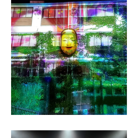
栗山 克也
Lighting Designer
PROFILE