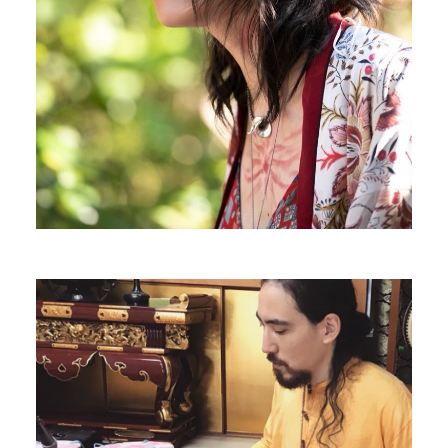
大城フランコ
Indian Santoor player
PROFILE