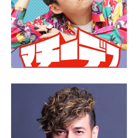
川島 ケイジ
Singer Song Writer
PROFILE